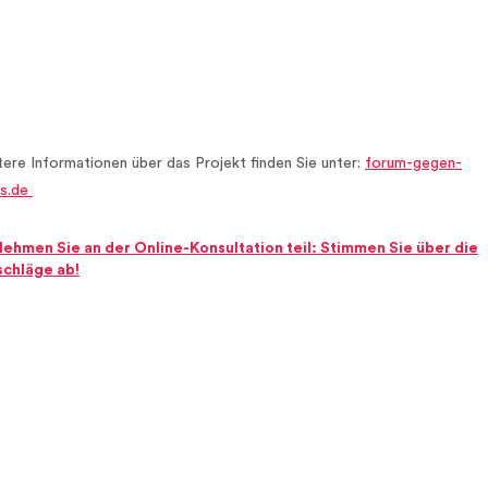
ere Informationen über das Projekt finden Sie unter:
forum-gegen-
es.de
ehmen Sie an der Online-Konsultation teil: Stimmen Sie über die
schläge ab!