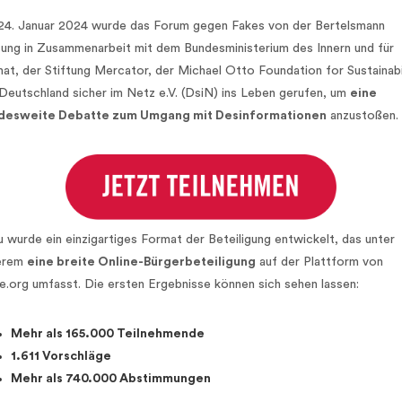
4. Januar 2024 wurde das Forum gegen Fakes von der Bertelsmann
tung in Zusammenarbeit mit dem Bundesministerium des Innern und für
at, der Stiftung Mercator, der Michael Otto Foundation for Sustainabi
Deutschland sicher im Netz e.V. (DsiN) ins Leben gerufen, um
eine
desweite Debatte zum Umgang mit Desinformationen
anzustoßen.
 wurde ein einzigartiges Format der Beteiligung entwickelt, das unter
erem
eine breite Online-Bürgerbeteiligung
auf der Plattform von
.org umfasst. Die ersten Ergebnisse können sich sehen lassen:
Mehr als 165.000 Teilnehmende
1.611 Vorschläge
Mehr als 740.000 Abstimmungen