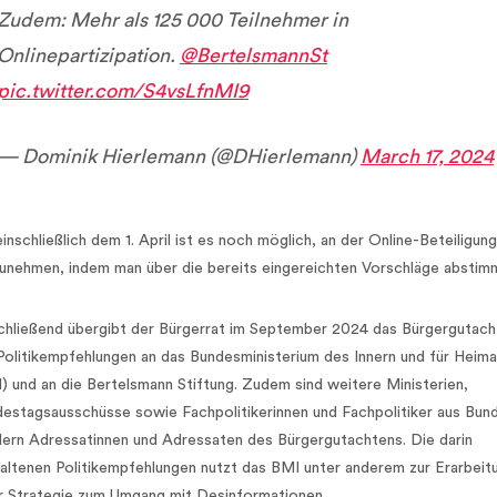
Zudem: Mehr als 125 000 Teilnehmer in
Onlinepartizipation.
@BertelsmannSt
pic.twitter.com/S4vsLfnMI9
— Dominik Hierlemann (@DHierlemann)
March 17, 2024
einschließlich dem 1. April ist es noch möglich, an der Online-Beteiligung
zunehmen, indem man über die bereits eingereichten Vorschläge abstim
hließend übergibt der Bürgerrat im September 2024 das Bürgergutach
Politikempfehlungen an das Bundesministerium des Innern und für Heima
) und an die Bertelsmann Stiftung. Zudem sind weitere Ministerien,
estagsausschüsse sowie Fachpolitikerinnen und Fachpolitiker aus Bun
ern Adressatinnen und Adressaten des Bürgergutachtens. Die darin
altenen Politikempfehlungen nutzt das BMI unter anderem zur Erarbeit
r Strategie zum Umgang mit Desinformationen.