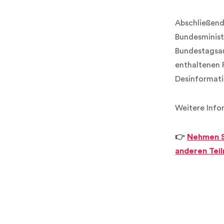
Abschließend
Bundesminist
Bundestagsau
enthaltenen 
Desinformat
Weitere Info
👉
Nehmen Si
anderen Tei