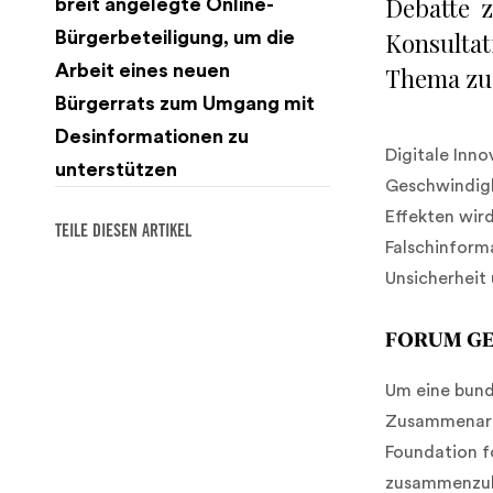
Debatte 
breit angelegte Online-
Konsultat
Bürgerbeteiligung, um die
Arbeit eines neuen
Thema zu 
Bürgerrats zum Umgang mit
Desinformationen zu
Digitale Inn
unterstützen
Geschwindigk
Effekten wir
TEILE DIESEN ARTIKEL
Falschinform
Unsicherheit
‍FORUM GE
Um eine bund
Zusammenarbe
Foundation fo
zusammenzubr