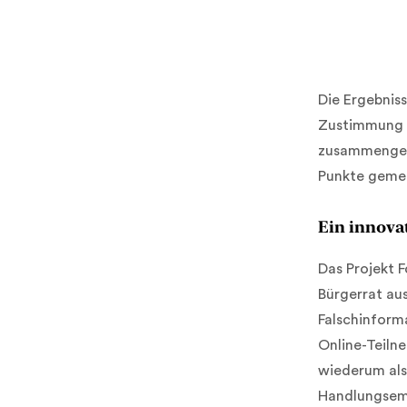
Die Ergebniss
Zustimmung tr
zusammengese
Punkte geme
Ein innova
Das Projekt 
Bürgerrat au
Falschinform
Online-Teiln
wiederum als
Handlungsemp