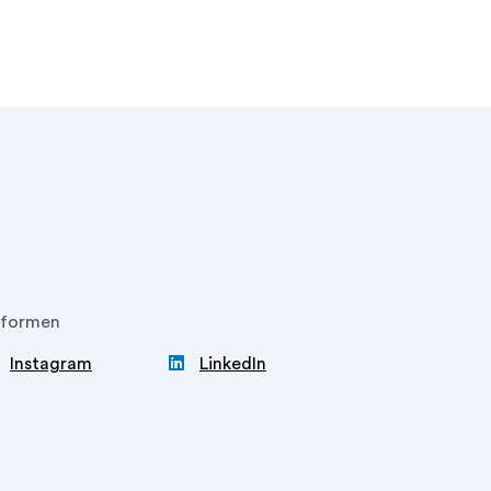
ttformen

Instagram
LinkedIn