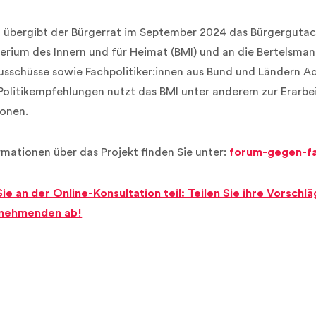
 übergibt der Bürgerrat im September 2024 das Bürgergutac
erium des Innern und für Heimat (BMI) und an die Bertelsman
sschüsse sowie Fachpolitiker:innen aus Bund und Ländern Ad
Politikempfehlungen nutzt das BMI unter anderem zur Erarb
ionen.
rmationen über das Projekt finden Sie unter:
forum-gegen-f
e an der Online-Konsultation teil: Teilen Sie ihre Vorschl
lnehmenden ab!