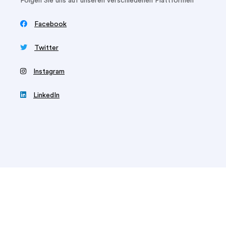
Folgen Sie uns auf unseren verschiedenen Plattformen

Facebook

Twitter
‍
Instagram

LinkedIn