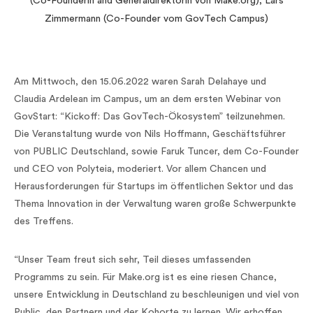
(Co-Founderin and Generaldirektorin von Make.org), Lars
Zimmermann (Co-Founder vom GovTech Campus)
Am Mittwoch, den 15.06.2022 waren Sarah Delahaye und
Claudia Ardelean im Campus, um an dem ersten Webinar von
GovStart: “Kickoff: Das GovTech-Ökosystem” teilzunehmen.
Die Veranstaltung wurde von Nils Hoffmann, Geschäftsführer
von PUBLIC Deutschland, sowie Faruk Tuncer, dem Co-Founder
und CEO von Polyteia, moderiert. Vor allem Chancen und
Herausforderungen für Startups im öffentlichen Sektor und das
Thema Innovation in der Verwaltung waren große Schwerpunkte
des Treffens.
“Unser Team freut sich sehr, Teil dieses umfassenden
Programms zu sein. Für Make.org ist es eine riesen Chance,
unsere Entwicklung in Deutschland zu beschleunigen und viel von
Public, den Partnern und der Kohorte zu lernen. Wir erhoffen