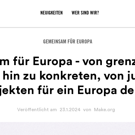
NEUIGKEITEN
WER SIND WIR?
GEMEINSAM FÜR EUROPA
 für Europa - von gren
is hin zu konkreten, von
jekten für ein Europa d
Veröffentlicht am
23.1.2024
von
Make.org