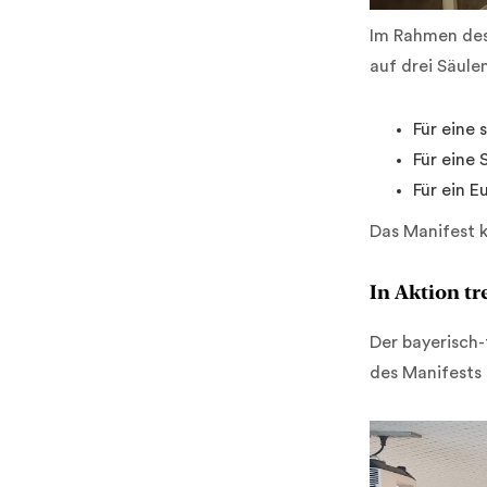
Im Rahmen des
auf drei Säule
Für eine 
Für eine
Für ein 
Das Manifest k
In Aktion t
Der bayerisch
des Manifests 