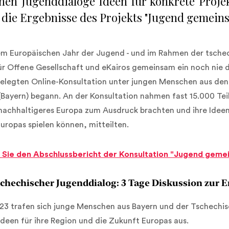
hen Jugenddialoge Ideen für konkrete Projek
 die Ergebnisse des Projekts "Jugend gemeins
em Europäischen Jahr der Jugend - und im Rahmen der tsche
 für Offene Gesellschaft und eKairos gemeinsam ein noch ni
ngelegten Online-Konsultation unter jungen Menschen aus de
Bayern) begann. An der Konsultation nahmen fast 15.000 Teilne
nachhaltigeres Europa zum Ausdruck brachten und ihre Ideen 
uropas spielen können, mitteilten.
n Sie den Abschlussbericht der Konsultation "Jugend geme
schechischer Jugenddialog: 3 Tage Diskussion zur E
23 trafen sich junge Menschen aus Bayern und der Tschechi
deen für ihre Region und die Zukunft Europas aus.