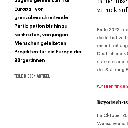
tschechisc
Jugend gemeinsam für
zurück auf
Europa - von
grenzüberschreitender
Partizipation bis hin zu
Ende 2022 - d
konkreten, von jungen
die Initiative
Menschen geleiteten
einer breit a
Projekten für ein Europa der
Deutschlands (
Bürger:innen
stärkeres und 
der Stärkung E
TEILE DIESEN ARTIKEL
👉
Hier finde
Bayerisch-t
Im Oktober 20
Wünsche und I