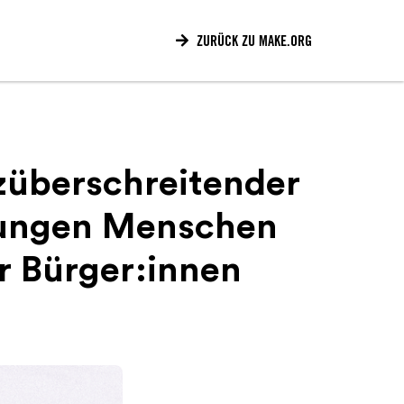

ZURÜCK ZU MAKE.ORG
züberschreitender
 jungen Menschen
er Bürger:innen