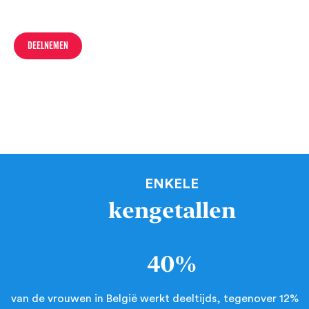
DEELNEMEN
ENKELE
kengetallen
40%
van de vrouwen in België werkt deeltijds, tegenover 12%