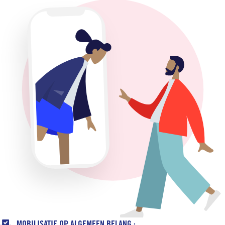

MOBILISATIE OP ALGEMEEN BELANG :