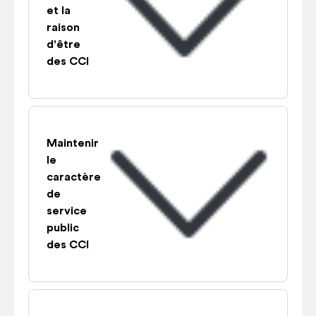
et la
raison
d'être
des CCI
Maintenir
le
caractère
de
service
public
des CCI