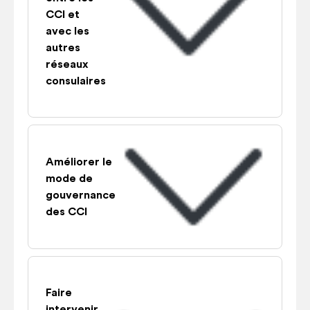
CCI et
avec les
autres
réseaux
consulaires
Améliorer le
mode de
gouvernance
des CCI
Faire
intervenir