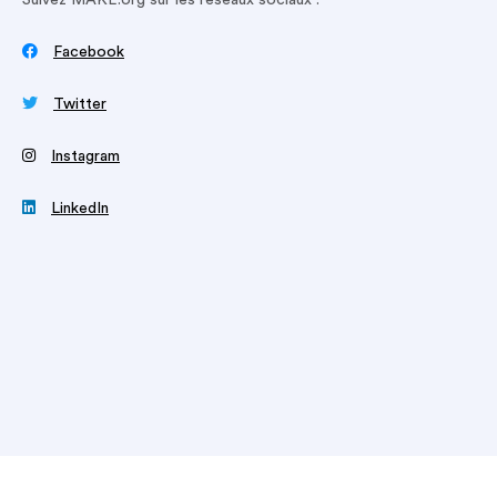
Suivez MAKE.org sur les réseaux sociaux :

Facebook

Twitter
‍
Instagram

LinkedIn