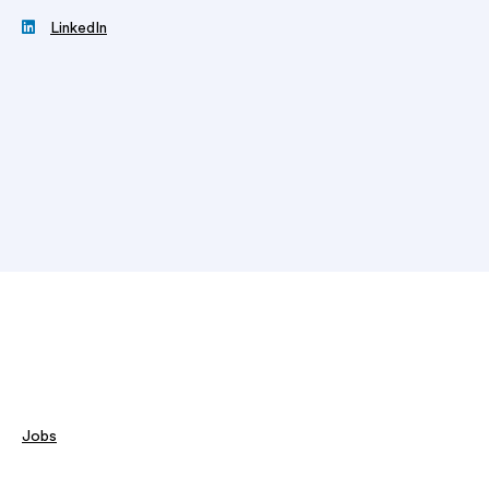

LinkedIn
Jobs