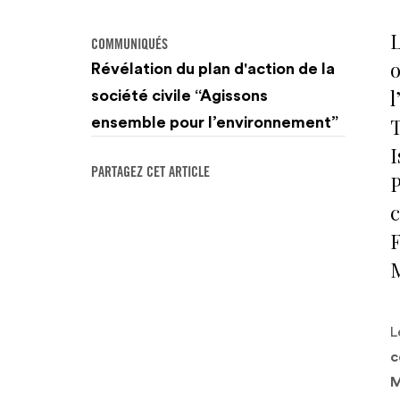
L
COMMUNIQUÉS
Révélation du plan d'action de la
l
société civile “Agissons
T
ensemble pour l’environnement”
PARTAGEZ CET ARTICLE
P
c
F
M
L
c
M