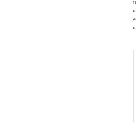
r
d
v
q