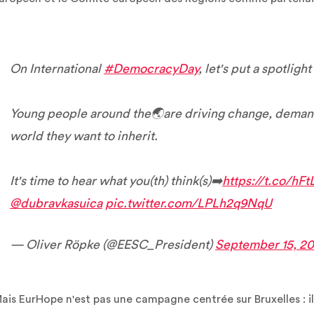
On International
#DemocracyDay
, let's put a spotligh
Young people around the🌏are driving change, demand
world they want to inherit.
It's time to hear what you(th) think(s)➡️
https://t.co/hF
@dubravkasuica
pic.twitter.com/LPLh2q9NqU
— Oliver Röpke (@EESC_President)
September 15, 2
ais EurHope n'est pas une campagne centrée sur Bruxelles : il 