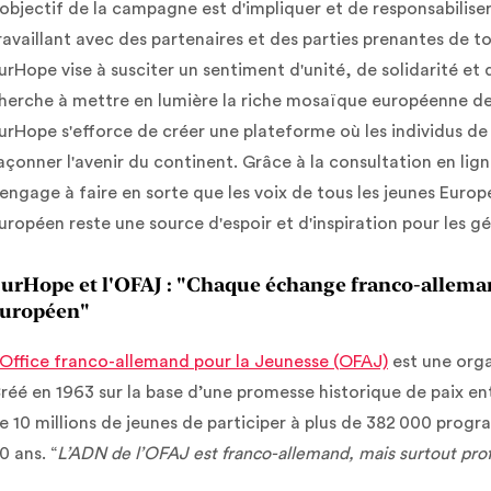
'objectif de la campagne est d'impliquer et de responsabiliser
ravaillant avec des partenaires et des parties prenantes de t
urHope vise à susciter un sentiment d'unité, de solidarité et
herche à mettre en lumière la riche mosaïque européenne de c
urHope s'efforce de créer une plateforme où les individus de
açonner l'avenir du continent. Grâce à la consultation en lig
'engage à faire en sorte que les voix de tous les jeunes Euro
uropéen reste une source d'espoir et d'inspiration pour les gé
urHope et l'OFAJ : "Chaque échange franco-alleman
uropéen"
'Office franco-allemand pour la Jeunesse (OFAJ)
est une orga
réé en 1963 sur la base d’une promesse historique de paix entr
e 10 millions de jeunes de participer à plus de 382 000 pro
0 ans. “
L’ADN de l’OFAJ est franco-allemand, mais surtout p