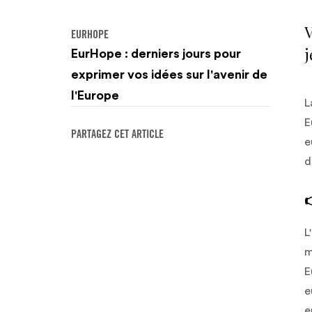
V
EURHOPE
j
EurHope : derniers jours pour
exprimer vos idées sur l'avenir de
l'Europe
L
E
PARTAGEZ CET ARTICLE
e
d
L
m
E
e
e