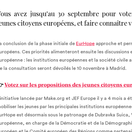
ous avez jusqu'au 30 septembre pour voter
eunes citoyens européens, et faire connaître vo
a conclusion de la phase initiale de
EurHope
approche et perme
uropéens. Ces priorités alimenteront ensuite les discussions
uropéenne : les institutions européennes et la société civile 
e la consultation seront dévoilés le 10 novembre à Madrid.
👉
Votez sur les propositions des jeunes citoyens e
'initiative lancée par Make.org et JEF Europe il y a 4 mois
obiliser les jeunes par les principales institutions européen
urHope est désormais sous le patronage de Dubravka Suica,
uropéenne, en charge de la Démocratie et de la Démographi
uropéen et le Comité européen des Régions comme partenaire