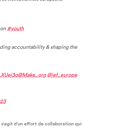
t on
#youth
ing accountability & shaping the
tLXUej3o
@Make_org
@jef_europe
023
s'agit d'un effort de collaboration qui