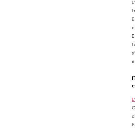
L
t
E
c
E
f
s
e
E
e
L
C
d
6