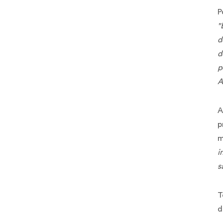
P
"
d
d
p
A
A
p
m
i
s
T
d