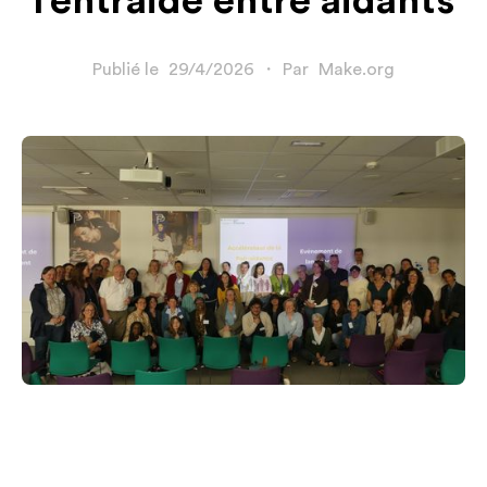
l'entraide entre aidants
Publié le
29/4/2026
・
Par
Make.org