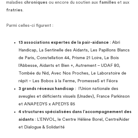
maladies
chroniques
ou encore du soutien aux
familles
et aux
fratries
.
Parmi celles-ci figurent :
13 associations expertes de la pair-aidance
: Abri
Handicap, La Sentinelle des Aidants, Les Papillons Blancs
de Paris, Constellation 44, Prisme 21 Loire, Le Bois
l’Abbesse, Aidants et Bien +, Autrement – UDAF 80,
Tombée du Nid, Avec Nos Proches, Le Laboratoire de
répit – Les Bobos à la Ferme, PromesseS et Féora
3 grands réseaux handicap
: l’Union nationale des
aveugles et déficients visuels (Unadev), France Parkinson
et ANAPEDYS x APEDYS 85
4 structures spécialisées dans l’accompagnement des
aidants
: L’ENVOL, le Centre Hélène Borel, Centre’Aider
et Dialogue & Solidarité