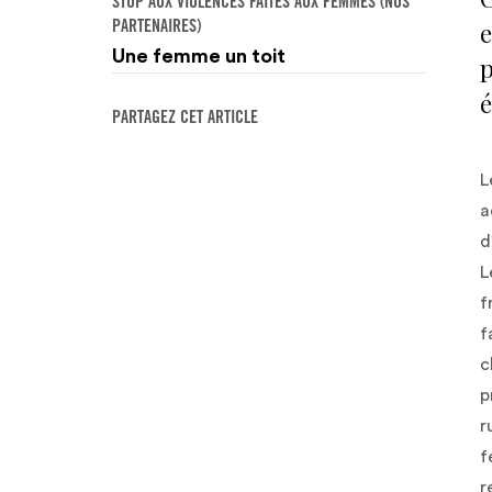
STOP AUX VIOLENCES FAITES AUX FEMMES (NOS
e
PARTENAIRES)
Une femme un toit
p
é
PARTAGEZ CET ARTICLE
L
a
d
L
f
f
c
p
r
f
r