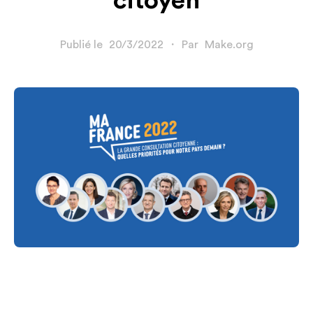
citoyen
Publié le
20/3/2022
・
Par
Make.org