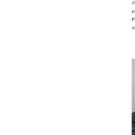
d
p
P
d