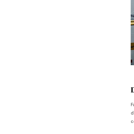
F
d
c