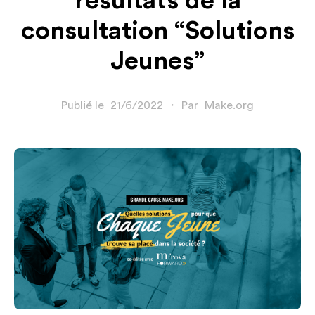
résultats de la
consultation “Solutions
Jeunes”‍
Publié le
21/6/2022
・
Par
Make.org