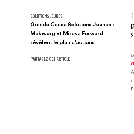
L
SOLUTIONS JEUNES
p
Grande Cause Solutions Jeunes :
s
Make.org et Mirova Forward
révèlent le plan d’actions
L
PARTAGEZ CET ARTICLE
G
A
n
P