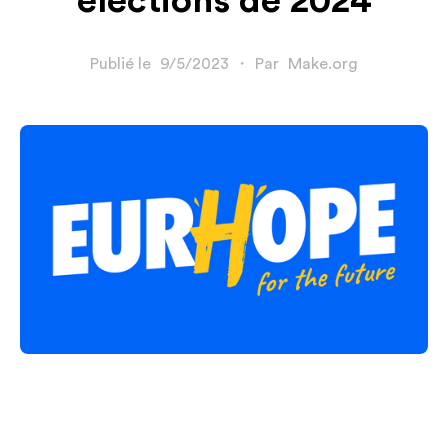
élections de 2024
Publié le
9/5/2023
・
Par
Make.org