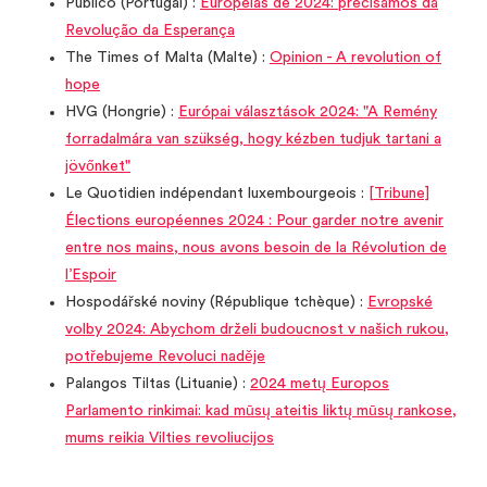
Publico (Portugal) :
Europeias de 2024: precisamos da
Revolução da Esperança
The Times of Malta (Malte) :
Opinion - A revolution of
hope
HVG (Hongrie) :
Európai választások 2024: "A Remény
forradalmára van szükség, hogy kézben tudjuk tartani a
jövőnket"
Le Quotidien indépendant luxembourgeois :
[Tribune]
Élections européennes 2024 : Pour garder notre avenir
entre nos mains, nous avons besoin de la Révolution de
l’Espoir
Hospodářské noviny (République tchèque) :
Evropské
volby 2024: Abychom drželi budoucnost v našich rukou,
potřebujeme Revoluci naděje
Palangos Tiltas (Lituanie) :
2024 metų Europos
Parlamento rinkimai: kad mūsų ateitis liktų mūsų rankose,
mums reikia Vilties revoliucijos