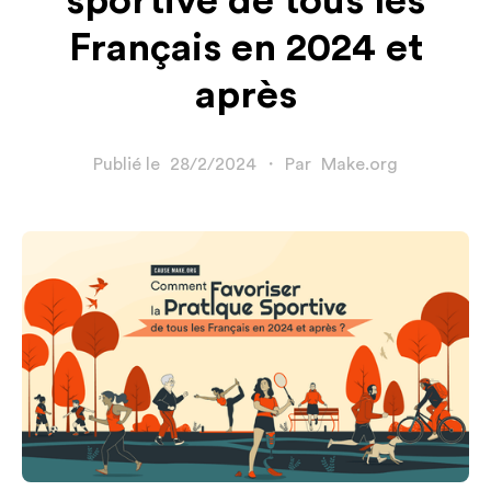
sportive de tous les
Français en 2024 et
après
Publié le
28/2/2024
・
Par
Make.org