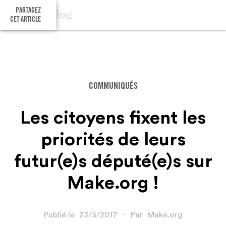
PARTAGEZ
CET ARTICLE
COMMUNIQUÉS
Les citoyens fixent les
priorités de leurs
futur(e)s député(e)s sur
Make.org !
Publié le
23/5/2017
・
Par
Make.org