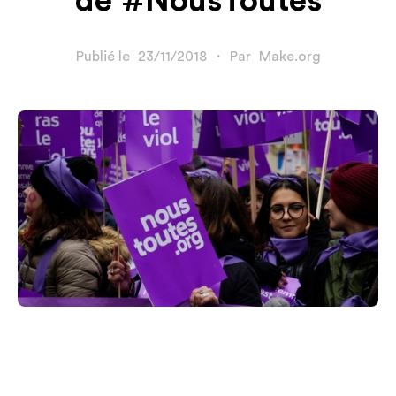
de #NousToutes
Publié le
23/11/2018
・
Par
Make.org