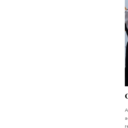
A
a
r