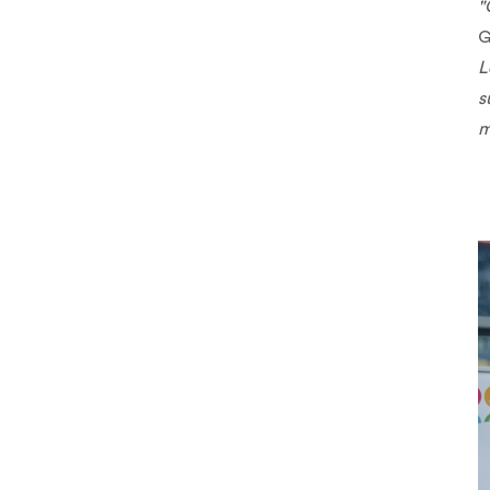
"
G
L
s
m