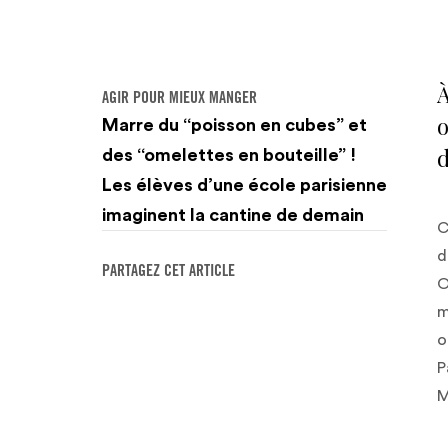
À
AGIR POUR MIEUX MANGER
o
Marre du “poisson en cubes” et
d
des “omelettes en bouteille” !
Les élèves d’une école parisienne
imaginent la cantine de demain
C
d
PARTAGEZ CET ARTICLE
O
m
o
P
M