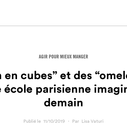
AGIR POUR MIEUX MANGER
 en cubes” et des “omele
e école parisienne imagi
demain
Publié le
11/10/2019
・
Par
Lisa Vaturi