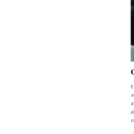
E
s
à
j
c