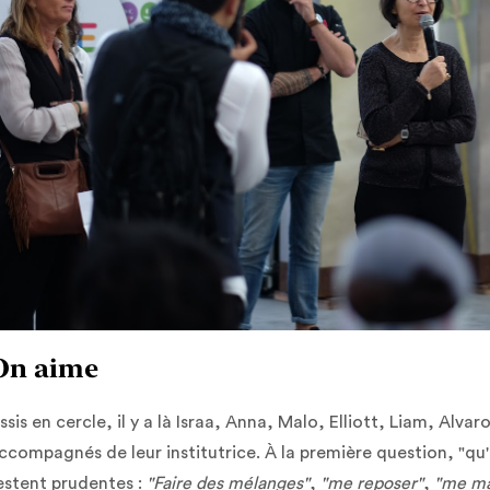
On aime
ssis en cercle, il y a là Israa, Anna, Malo, Elliott, Liam, Alva
ccompagnés de leur institutrice. À la première question, "qu'e
estent prudentes :
"Faire des mélanges"
,
"me reposer"
,
"me ma