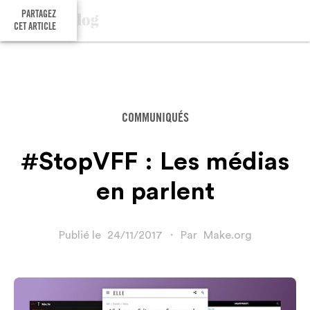
PARTAGEZ
CET ARTICLE
COMMUNIQUÉS
#StopVFF : Les médias
en parlent
Publié le
24/11/2017
・
Par
Make.org