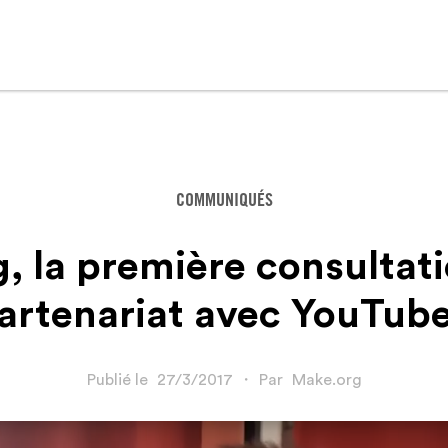
COMMUNIQUÉS
 la première consultati
artenariat avec YouTube
Publié le
27/3/2017
・
Par
Make.org