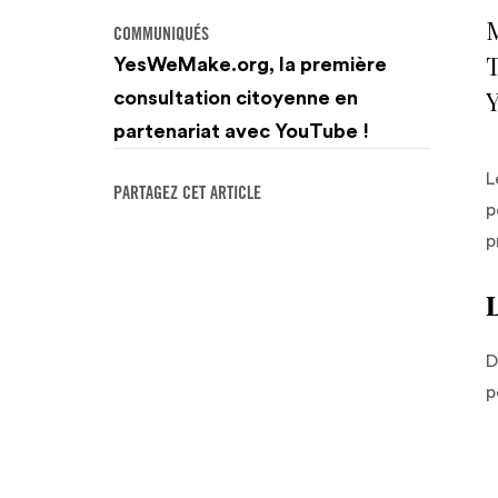
M
COMMUNIQUÉS
T
YesWeMake.org, la première
Y
consultation citoyenne en
partenariat avec YouTube !
L
PARTAGEZ CET ARTICLE
p
p
D
p