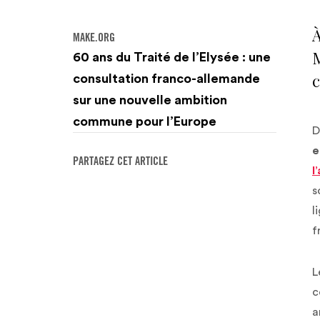
À
MAKE.ORG
M
60 ans du Traité de l’Elysée : une
c
consultation franco-allemande
sur une nouvelle ambition
commune pour l’Europe
D
e
PARTAGEZ CET ARTICLE
l
s
l
f
L
c
a