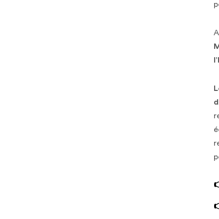
p
A
M
l
L
d
r
é
r
p

