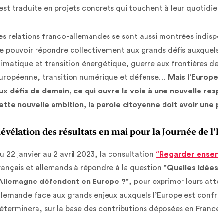
’est traduite en projets concrets qui touchent à leur quotidi
es relations franco-allemandes se sont aussi montrées indispe
e pouvoir répondre collectivement aux grands défis auxque
limatique et transition énergétique, guerre aux frontières 
uropéenne, transition numérique et défense…
Mais l’Europe
ux défis de demain, ce qui ouvre la voie à une nouvelle res
ette nouvelle ambition, la parole citoyenne doit avoir une 
évélation des résultats en mai pour la Journée de l
u 22 janvier au 2 avril 2023, la consultation
“Regarder ensemb
rançais et allemands à répondre à la question
"Quelles idées
’Allemagne défendent en Europe ?"
, pour exprimer leurs att
llemande face aux grands enjeux auxquels l’Europe est confro
éterminera, sur la base des contributions déposées en Franc