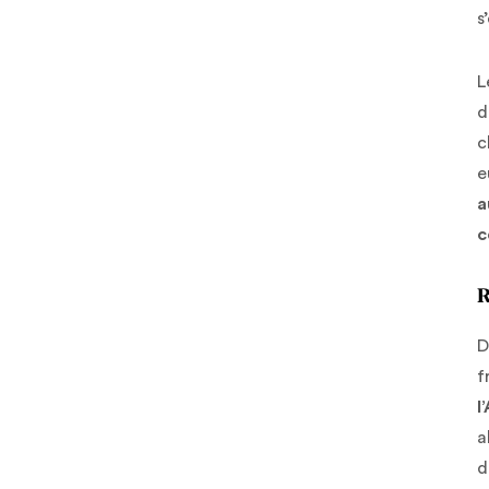
s
L
d
c
e
a
c
R
D
f
l
a
d