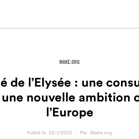
MAKE.ORG
é de l’Elysée : une cons
 une nouvelle ambitio
l’Europe
Publié le
22/1/2023
・
Par
Make.org