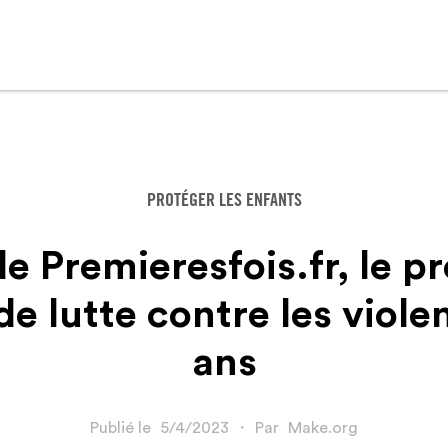
PROTÉGER LES ENFANTS
 Premieresfois.fr, le pr
 de lutte contre les viole
ans
Publié le
5/4/2023
・
Par
Make.org