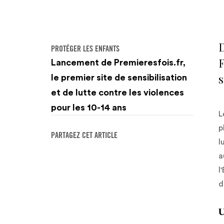
D
PROTÉGER LES ENFANTS
Lancement de Premieresfois.fr,
s
le premier site de sensibilisation
et de lutte contre les violences
pour les 10-14 ans
L
p
PARTAGEZ CET ARTICLE
l
a
l
d
U