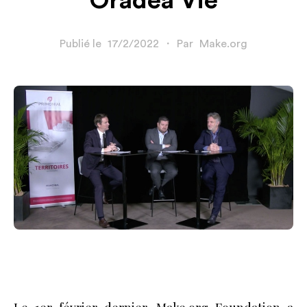
Oradéa Vie
Publié le
17/2/2022
・
Par
Make.org