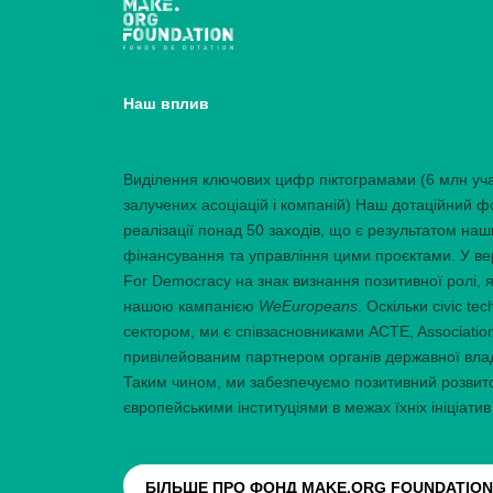
Наш вплив
Виділення ключових цифр піктограмами (6 млн уча
залучених асоціацій і компаній) Наш дотаційний ф
реалізації понад 50 заходів, що є результатом наш
фінансування та управління цими проєктами. У ве
For Democracy на знак визнання позитивної ролі, як
нашою кампанією
WeEuropeans
. Оскільки civic te
сектором, ми є співзасновниками ACTE, Association
привілейованим партнером органів державної влади
Таким чином, ми забезпечуємо позитивний розвиток
європейськими інституціями в межах їхніх ініціатив
БІЛЬШЕ ПРО ФОНД MAKE.ORG FOUNDATIO