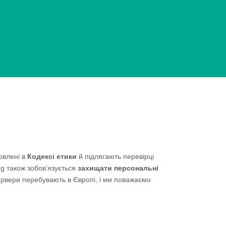
овлені в
Кодексі етики
й підлягають перевірці
g також зобов’язується
захищати персональні
ервери перебувають в Європі, і ми поважаємо