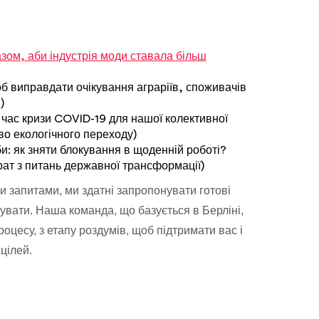
зом, аби індустрія моди ставала більш
об виправдати очікування аграріїв, споживачів
)
 час кризи COVID-19 для нашої колективної
во екологічного переходу)
би: як зняти блокування в щоденній роботі?
ат з питань державної трансформації)
и запитами, ми здатні запропонувати готові
зувати. Наша команда, що базується в Берліні,
оцесу, з етапу роздумів, щоб підтримати вас і
цілей.