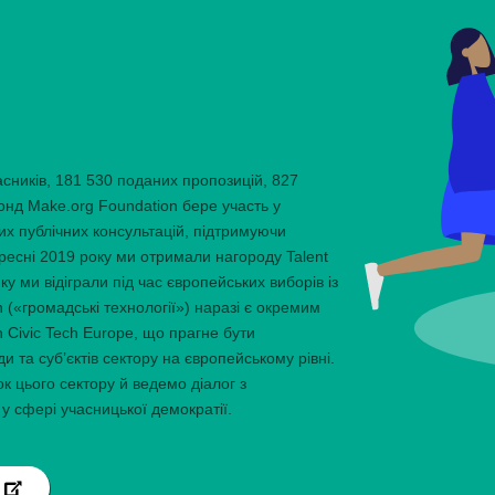
сників, 181 530 поданих пропозицій, 827
онд Make.org Foundation бере участь у
их публічних консультацій, підтримуючи
ресні 2019 року ми отримали нагороду Talent
у ми відіграли під час європейських виборів із
ch («громадські технології») наразі є окремим
 Civic Tech Europe, що прагне бути
 та суб’єктів сектору на європейському рівні.
 цього сектору й ведемо діалог з
 у сфері учасницької демократії.
N
