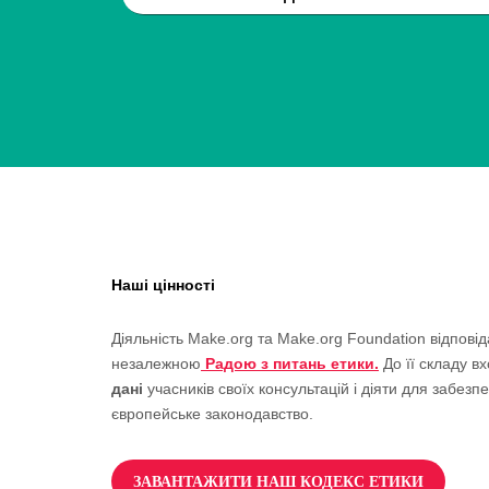
Наші цінності
Діяльність Make.org та Make.org Foundation відпов
незалежною
Радою з питань етики.
До її складу в
дані
учасників своїх консультацій і діяти для забез
європейське законодавство.
ЗАВАНТАЖИТИ НАШ КОДЕКС ЕТИКИ