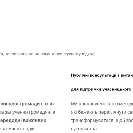
ур, заснованих на нашому консенсусному підході.
Публічні консультації з пита
для підтримки учасницького п
в їхніх
Ми пропонуємо свою методик
 місцеві громади
 та залучення громадян, а
які бажають переглянути св
трансформуватися, щоб зро
передодні важливих
кратичних подій.
суспільства.