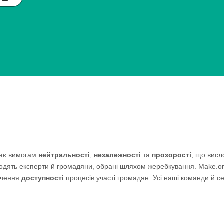
ідає вимогам
нейтральності
,
незалежності
та
прозорості
, що висл
ходять експерти й громадяни, обрані шляхом жеребкування. Make.or
печення
доступності
процесів участі громадян. Усі наші команди й с