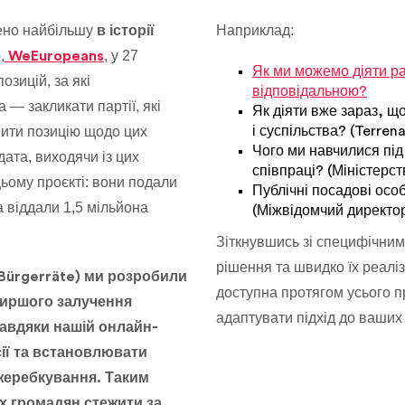
щено найбільшу
Наприклад:
в історії
,
, у 27
WeEuropeans
Як ми можемо діяти ра
озицій, за які
відповідальною?
 — закликати партії, які
Як діяти вже зараз, щ
вити позицію щодо цих
і суспільства? (Terrena
Чого ми навчилися під
ата, виходячи із цих
співпраці? (Міністерст
цьому проєкті: вони подали
Публічні посадові осо
 віддали 1,5 мільйона
(Міжвідомчий директор
Зіткнувшись зі специфічним
рішення та швидко їх реалі
Bürgerräte) ми розробили
доступна протягом усього пр
ширшого залучення
адаптувати підхід до ваших 
 Завдяки нашій онлайн-
ії та встановлювати
жеребкування. Таким
х громадян стежити за