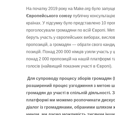
На початку 2019 року на Make.org було запу
публічну консультацію
Європейського союзу
країнах. У підсумку було представлено 10 проп
проголосували громадяни по всій Європі. Мета
беруть участь у європейських виборах, висло
пропозицій, а громадян — обрати свого кандид
позицій. Понад 200 000 німців узяли участь у 
понад 2 000 пропозицій на нашій платформі та
голосів (найвищий показник участі в Європі).
Для супроводу процесу зборів громадян (
розширений процес узгодження з метою 
громадян до участі в спільній діяльності.
платформі ми можемо розпочинати дискус
діалог із громадянами, обраними шляхом 
чином, ми даємо можливість тисячам інши