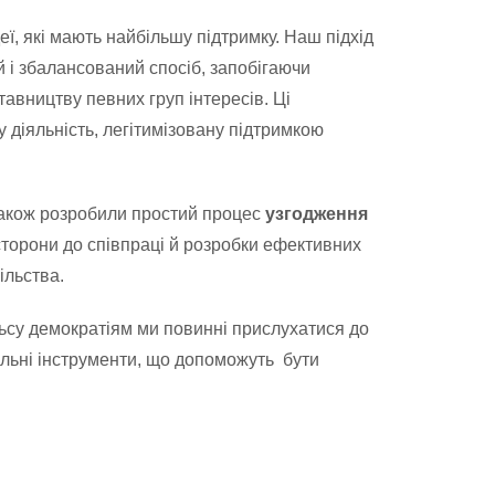
ї, які мають найбільшу підтримку. Наш підхід
 і збалансований спосіб, запобігаючи
вництву певних груп інтересів. Ці
 діяльність, легітимізовану підтримкою
 також розробили простий процес
узгодження
сторони до співпраці й розробки ефективних
ільства.
ьсу демократіям ми повинні прислухатися до
ильні інструменти, що допоможуть бути