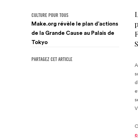
L
CULTURE POUR TOUS
p
Make.org révèle le plan d’actions
F
de la Grande Cause au Palais de
S
Tokyo
PARTAGEZ CET ARTICLE
A
s
d
e
s
V
C
c