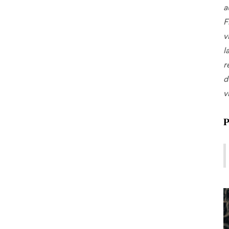
a
F
v
l
r
d
v
P