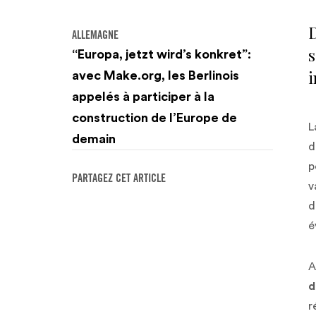
D
ALLEMAGNE
s
“Europa, jetzt wird’s konkret”:
i
avec Make.org, les Berlinois
appelés à participer à la
construction de l’Europe de
L
demain
d
p
PARTAGEZ CET ARTICLE
v
d
é
A
d
r