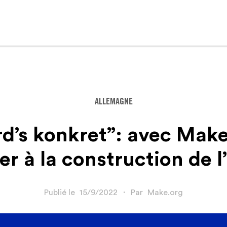
ALLEMAGNE
rd’s konkret”: avec Make.
er à la construction de
Publié le
15/9/2022
・
Par
Make.org