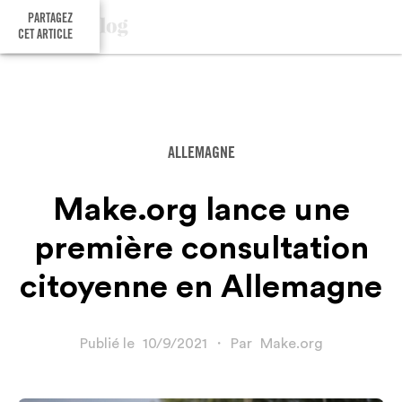
PARTAGEZ
CET ARTICLE
ALLEMAGNE
Make.org lance une
première consultation
citoyenne en Allemagne
Publié le
10/9/2021
・
Par
Make.org