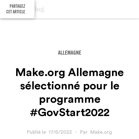
PARTAGEZ
CET ARTICLE
ALLEMAGNE
Make.org Allemagne
sélectionné pour le
programme
#GovStart2022
Publié le
17/6/2022
・
Par
Make.org