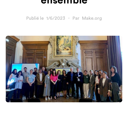
ensemble
Publié le
1/6/2023
・
Par
Make.org