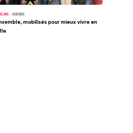
KE.ORG
・
25/6/2025
nsemble, mobilisés pour mieux vivre en
lle