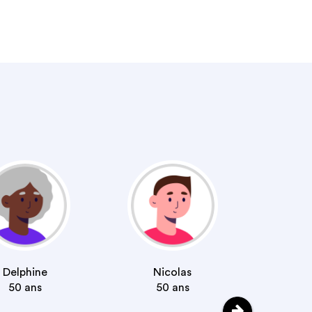
Jona
35
Delphine
Nicolas
50
ans
50
ans