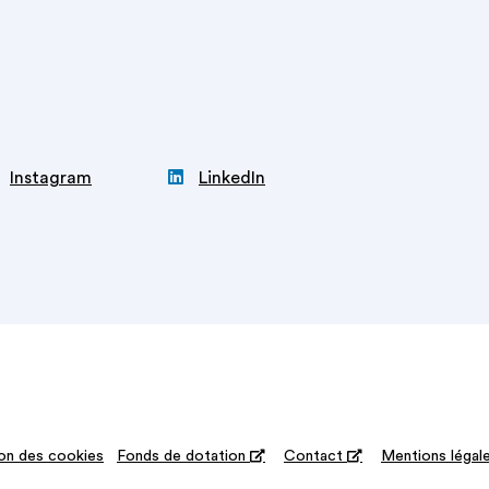

Instagram
LinkedIn
on des cookies
Fonds de dotation

Contact

Mentions légal