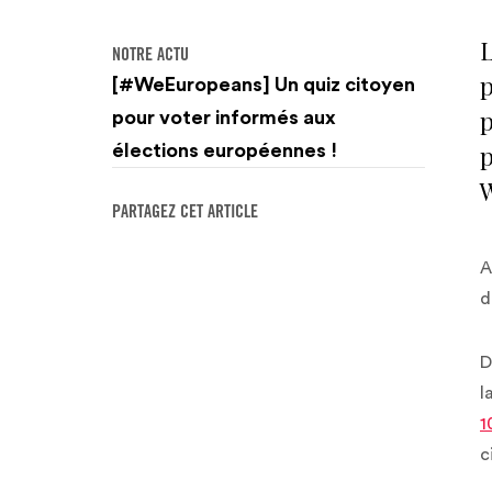
L
NOTRE ACTU
p
[#WeEuropeans] Un quiz citoyen
p
pour voter informés aux
p
élections européennes !
PARTAGEZ CET ARTICLE
A
d
D
l
1
c