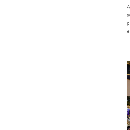
A
s
p
e