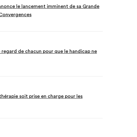
nnonce le lancement imminent de sa Grande
 Convergences
e regard de chacun pour que le handicap ne
thérapie soit prise en charge pour les