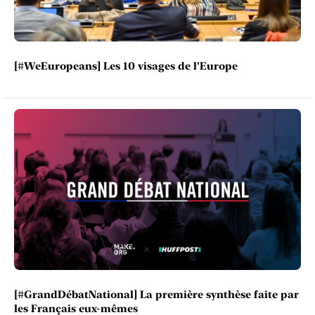
[#WeEuropeans] Les 10 visages de l'Europe
[#GrandDébatNational] La première synthèse faite par
les Français eux-mêmes