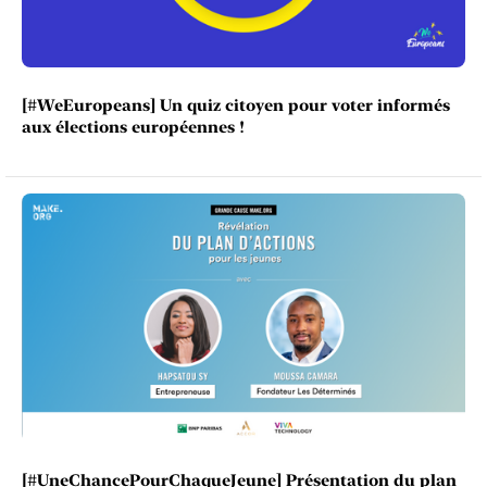
[#WeEuropeans] Un quiz citoyen pour voter informés
aux élections européennes !
[#UneChancePourChaqueJeune] Présentation du plan