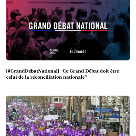
[#GrandDébatNational] “Ce Grand Débat doit être
celui de la réconciliation nationale”