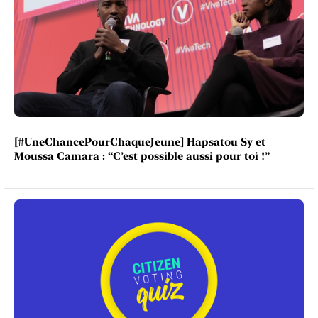
[#UneChancePourChaqueJeune] Hapsatou Sy et
Moussa Camara : “C’est possible aussi pour toi !”