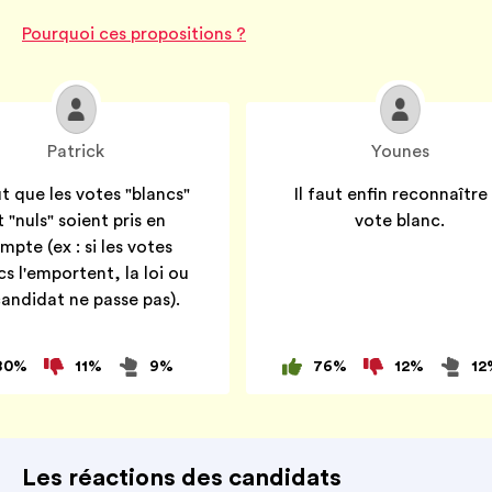
Pourquoi ces propositions ?
Patrick
Younes
ut que les votes "blancs"
Il faut enfin reconnaître 
t "nuls" soient pris en
vote blanc.
mpte (ex : si les votes
cs l'emportent, la loi ou
candidat ne passe pas).
80
%
11
%
9
%
76
%
12
%
12
Les réactions des candidats